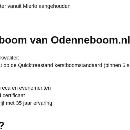
eter vanuit Mierlo aangehouden
tboom van Odenneboom.nl
waliteit
ect op de Quicktreestand kerstboomstandaard (binnen 5 
 horeca en evenementen
certificaat
f met 35 jaar ervaring
?