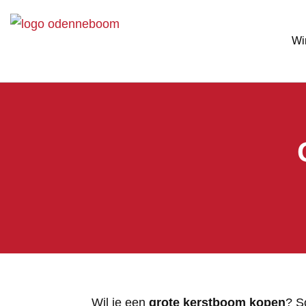
Wi
Wil je een
grote kerstboom kopen
? S