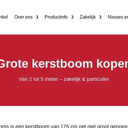
nkel
Over ons
Productinfo
Zakelijk
Nieuws en
Grote kerstboom kope
Van 2 tot 5 meter – zakelijk & particulier
oms is een kerstboom van 175 cm net niet groot genoeg e